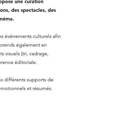
ropose une curation
ions, des spectacles, des
cinéma.
les événements culturels afin
Je prends également en
s visuels (tri, cadrage,
hérence éditoriale.
ux différents supports de
omotionnels et résumés.