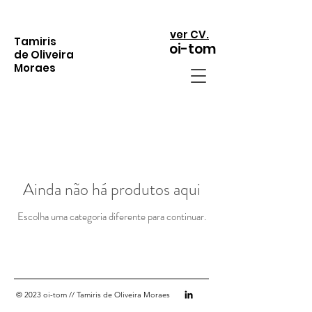
ver CV.
Tamiris
oi-tom
de Oliveira
Moraes
Ainda não há produtos aqui
Escolha uma categoria diferente para continuar.
© 2023 oi-tom // Tamiris de Oliveira Moraes