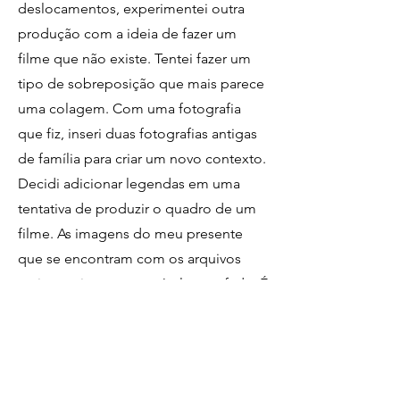
deslocamentos, experimentei outra
produção com a ideia de fazer um
filme que não existe. Tentei fazer um
tipo de sobreposição que mais parece
uma colagem. Com uma fotografia
que fiz, inseri duas fotografias antigas
de família para criar um novo contexto.
Decidi adicionar legendas em uma
tentativa de produzir o quadro de um
filme. As imagens do meu presente
que se encontram com os arquivos
antigos criam um possível cross-fade. É
na busca de uma narrativa que essas
imagens parecem compor um cenário
que ainda não foi escrito, mas que
existe por causa das relações entre as